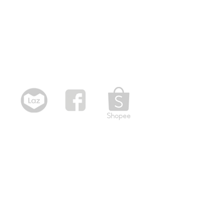
Hãy hợp tác cùng NPP Toàn
Thắng chúng tôi ngay hôm nay để
cùng nhau vươn đến thành công!
Kết nối online
Tuyển dụng nhân viên bán hàng
Tìm kiếm nhanh
Nhà cung cấp bia tươi
Tổng lại lý bia tươi uy tín