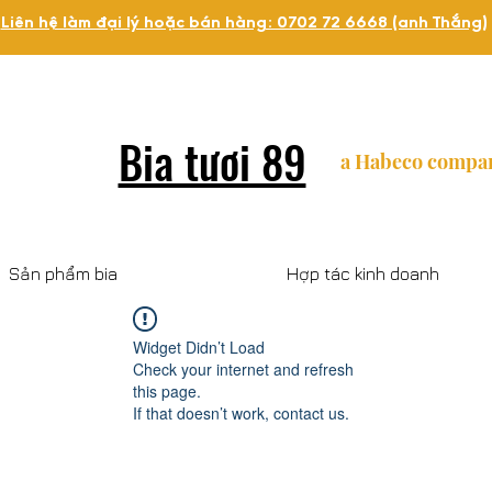
Liên hệ làm đại lý hoặc bán hàng: 0702 72 6668 (anh Thắng)
Bia tươi 89
a Habeco compa
Sản phẩm bia
Hợp tác kinh doanh
Widget Didn’t Load
Check your internet and refresh
this page.
If that doesn’t work, contact us.