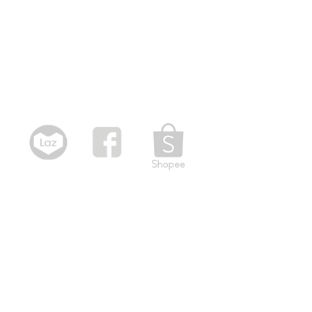
Hãy hợp tác cùng NPP Toàn
Thắng chúng tôi ngay hôm nay để
cùng nhau vươn đến thành công!
Kết nối online
Tuyển dụng nhân viên bán hàng
Tìm kiếm nhanh
Nhà cung cấp bia tươi
Tổng lại lý bia tươi uy tín